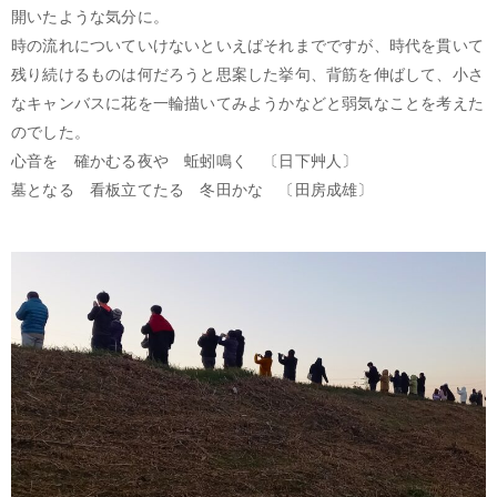
開いたような気分に。
時の流れについていけないといえばそれまでですが、時代を貫いて
残り続けるものは何だろうと思案した挙句、背筋を伸ばして、小さ
なキャンバスに花を一輪描いてみようかなどと弱気なことを考えた
のでした。
心音を 確かむる夜や 蚯蚓鳴く 〔日下艸人〕
墓となる 看板立てたる 冬田かな 〔田房成雄〕