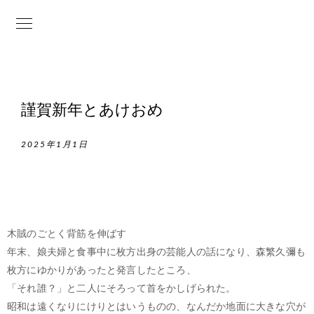
謹賀新年とあけおめ
2025年1月1日
木賊のごとく背筋を伸ばす
年末、娘夫婦と食事中に枚方出身の芸能人の話になり、森繁久彌も
枚方にゆかりがあったと発言したところ、
「それ誰？」と二人にそろって首をかしげられた。
昭和は遠くなりにけりとはいうものの、なんだか地面に大きな穴が