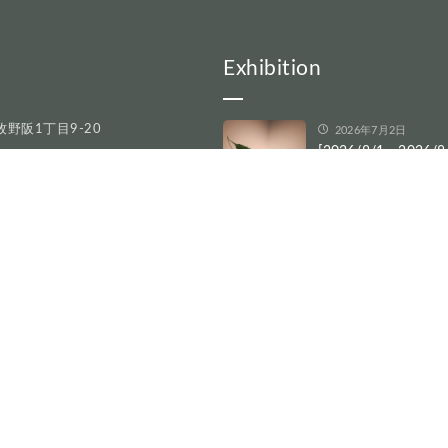
Exhibition
野阪1丁目9-20
2026年7月2日
[2026/8/1～2026/8
8622
ーヤ俱楽部総会・作
READ
2026年5月30日
[2026/6/19～2026/
きげんよう3人展
READ
2026年5月29日
[2026/6/12～2026/
建希作品個展
READ