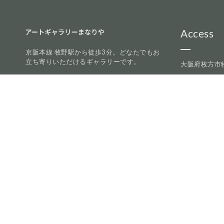
Access
京阪本線 牧野駅から徒歩3分。どなたでもお
立ち寄りいただけるギャラリーです。
大阪府枚方市牧
✆
072-856-