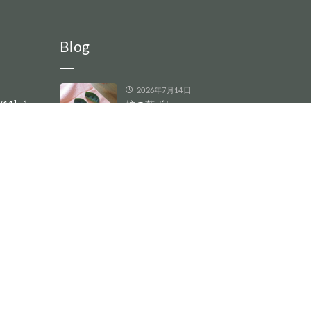
Blog
2026年7月14日
/11]ゴ
柿の葉ずし
品展
READ
2026年7月2日
ゴーヤ俱楽部総会に向けて
6/23]ご
READ
2026年5月29日
今週のまなりや
6/16]金
READ