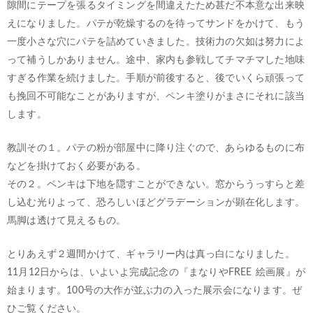
隙間にテープを張るタイミングを間違えたため甚だ不本意な出来映
えになりました。パテが乾燥するのを待ってサンドをかけて、もう
一度小さな穴にパテを詰めていきました。技術力の欠如は努力によ
って補うしかありません。途中、家内も参戦してチマチマした地味
すぎる作業を続けました。手順が前後すると、後でいくら頑張って
も挽回不可能なことがありますが、ペンキ塗りがまさにそれに該当
します。
教訓その１。パテの粉が部屋中に降り注ぐので、あらゆるものに布
などを掛けておく必要がある。
その２。ペンキは下地を隠すことができない。窓からうっすらと差
し込む光りよって、恐ろしいほどグラデーションが顕在化します。
馬脚は透けて見えるもの。
とりあえず２週間かけて、ギャラリー内は真っ白になりました。
11月12日からは、いよいよ完成記念の『まなりやFREE 絵画展』が
始まります。100号の大作が並ぶ力の入った展示会になります。ぜ
ひご覧ください。