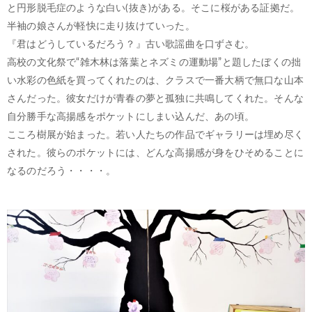
と円形脱毛症のような白い(抜き)がある。そこに桜がある証拠だ。
半袖の娘さんが軽快に走り抜けていった。
『君はどうしているだろう？』古い歌謡曲を口ずさむ。
高校の文化祭で“雑木林は落葉とネズミの運動場”と題したぼくの拙
い水彩の色紙を買ってくれたのは、クラスで一番大柄で無口な山本
さんだった。彼女だけが青春の夢と孤独に共鳴してくれた。そんな
自分勝手な高揚感をポケットにしまい込んだ、あの頃。
こころ樹展が始まった。若い人たちの作品でギャラリーは埋め尽く
された。彼らのポケットには、どんな高揚感が身をひそめることに
なるのだろう・・・・。