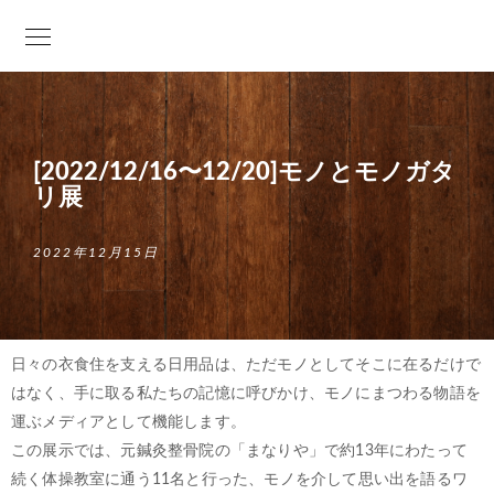
[2022/12/16〜12/20]モノとモノガタ
リ展
2022年12月15日
日々の衣食住を支える日用品は、ただモノとしてそこに在るだけで
はなく、手に取る私たちの記憶に呼びかけ、モノにまつわる物語を
運ぶメディアとして機能します。
この展示では、元鍼灸整骨院の「まなりや」で約13年にわたって
続く体操教室に通う11名と行った、モノを介して
思い出
を語るワ